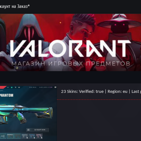
каунт на Заказ*
23 Skins: Verified: true | Region: eu | La