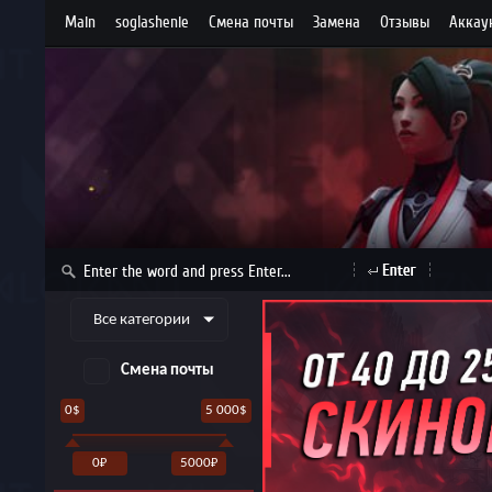
Main
soglashenie
Cмена почты
Замена
Отзывы
Аккаун
Все категории
Смена почты
0$
5 000$
0
5000
₽
₽