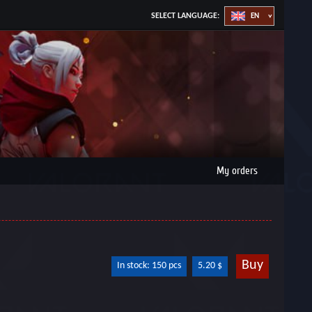
SELECT LANGUAGE:
My orders
Buy
In stock: 150 pcs
5.20 $