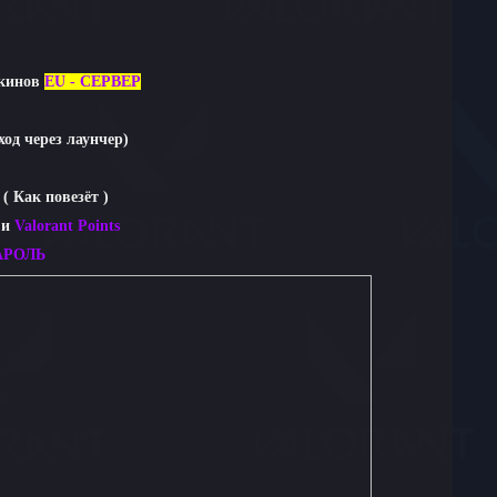
кинов
EU - CЕРВЕР
ход через лаунчер
)
( Как повезёт )
и
Valorant Points
АРОЛЬ