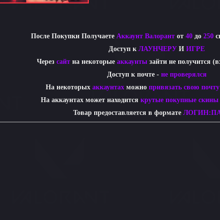
После Покупки Получаете
Аккаунт Валорант
от
40
до
250
с
Доступ к
ЛАУНЧЕРУ
И
ИГРЕ
Через
сайт
на некоторые
аккаунты
зайти не получится (в
Доступ к почте -
не проверялся
На некоторых
аккаунтах
можно
привязать свою почту
На аккаунтах может находится
крутые покупные скины
Товар предоставляется в формате
ЛОГИН:П